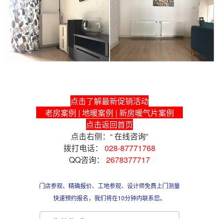
点击了解最新促销活动
老房案例
|
地暖案例
|
新房暖气片案例
点击返回首页
点击右侧：“
在线咨询
”
拨打电话：
028-87771768
QQ咨询：
2678377717
本文发表于A.O.史密斯四川官网，如须转载请注明出处.
门店参观、精确报价、工地参观、设计师免费上门测量
快速预约报名，我们将在10分钟内联系您。