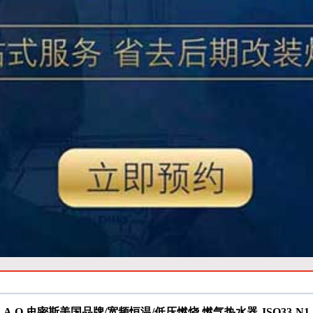
A.O.史密斯美国品牌/宽频恒温/低压燃烧 燃气热水器 JSQ33-N1